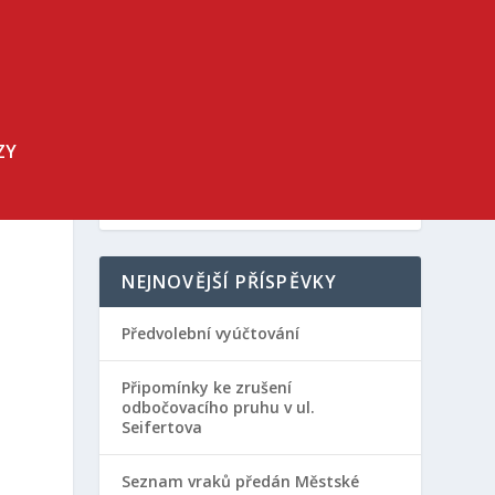
ZY
NEJNOVĚJŠÍ PŘÍSPĚVKY
Předvolební vyúčtování
Připomínky ke zrušení
odbočovacího pruhu v ul.
Seifertova
Seznam vraků předán Městské