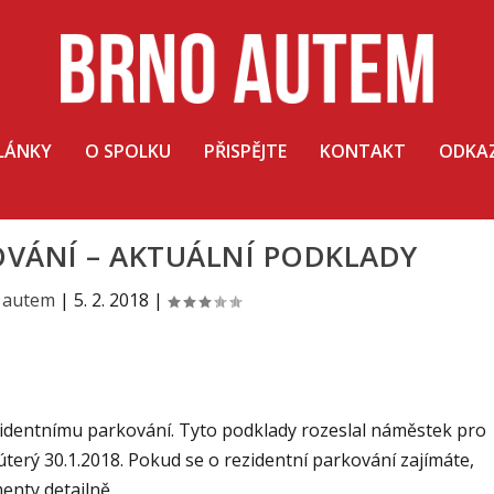
LÁNKY
O SPOLKU
PŘISPĚJTE
KONTAKT
ODKA
OVÁNÍ – AKTUÁLNÍ PODKLADY
 autem
|
5. 2. 2018
|
identnímu parkování. Tyto podklady rozeslal náměstek pro
erý 30.1.2018. Pokud se o rezidentní parkování zajímáte,
nty detailně.