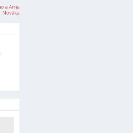
ho a Arna
Nováka
é