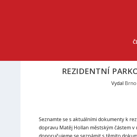
Č
REZIDENTNÍ PARK
Vydal
Brno
Seznamte se s aktuálními dokumenty k rez
dopravu Matěj Hollan městským částem v út
doporučujeme se seznámit s těmito dokume