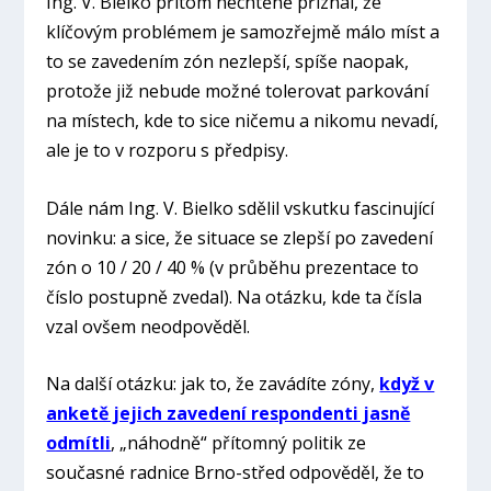
Ing. V. Bielko přitom nechtěně přiznal, že
klíčovým problémem je samozřejmě málo míst a
to se zavedením zón nezlepší, spíše naopak,
protože již nebude možné tolerovat parkování
na místech, kde to sice ničemu a nikomu nevadí,
ale je to v rozporu s předpisy.
Dále nám Ing. V. Bielko sdělil vskutku fascinující
novinku: a sice, že situace se zlepší po zavedení
zón o 10 / 20 / 40 % (v průběhu prezentace to
číslo postupně zvedal). Na otázku, kde ta čísla
vzal ovšem neodpověděl.
Na další otázku: jak to, že zavádíte zóny,
když v
anketě jejich zavedení respondenti jasně
odmítli
, „náhodně“ přítomný politik ze
současné radnice Brno-střed odpověděl, že to