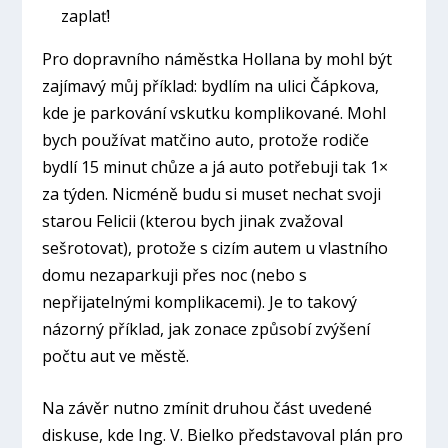
zaplať!
Pro dopravního náměstka Hollana by mohl být
zajímavý můj příklad: bydlím na ulici Čápkova,
kde je parkování vskutku komplikované. Mohl
bych používat matčino auto, protože rodiče
bydlí 15 minut chůze a já auto potřebuji tak 1×
za týden. Nicméně budu si muset nechat svoji
starou Felicii (kterou bych jinak zvažoval
sešrotovat), protože s cizím autem u vlastního
domu nezaparkuji přes noc (nebo s
nepřijatelnými komplikacemi). Je to takový
názorný příklad, jak zonace způsobí zvýšení
počtu aut ve městě.
Na závěr nutno zmínit druhou část uvedené
diskuse, kde Ing. V. Bielko představoval plán pro