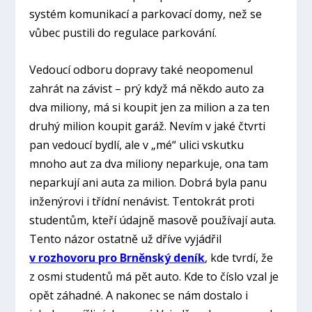
systém komunikací a parkovací domy, než se
vůbec pustili do regulace parkování.
Vedoucí odboru dopravy také neopomenul
zahrát na závist – prý když má někdo auto za
dva miliony, má si koupit jen za milion a za ten
druhý milion koupit garáž. Nevím v jaké čtvrti
pan vedoucí bydlí, ale v „mé“ ulici vskutku
mnoho aut za dva miliony neparkuje, ona tam
neparkují ani auta za milion. Dobrá byla panu
inženýrovi i třídní nenávist. Tentokrát proti
studentům, kteří údajně masově používají auta.
Tento názor ostatně už dříve vyjádřil
v rozhovoru pro Brněnský deník
, kde tvrdí, že
z osmi studentů má pět auto. Kde to číslo vzal je
opět záhadné. A nakonec se nám dostalo i