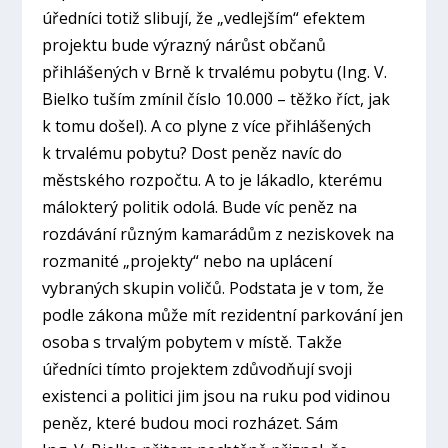
úředníci totiž slibují, že „vedlejším“ efektem
projektu bude výrazný nárůst občanů
přihlášených v Brně k trvalému pobytu (Ing. V.
Bielko tuším zmínil číslo 10.000 – těžko říct, jak
k tomu došel). A co plyne z více přihlášených
k trvalému pobytu? Dost peněz navíc do
městského rozpočtu. A to je lákadlo, kterému
málokterý politik odolá. Bude víc peněz na
rozdávání různým kamarádům z neziskovek na
rozmanité „projekty“ nebo na uplácení
vybraných skupin voličů. Podstata je v tom, že
podle zákona může mít rezidentní parkování jen
osoba s trvalým pobytem v místě. Takže
úředníci tímto projektem zdůvodňují svoji
existenci a politici jim jsou na ruku pod vidinou
peněz, které budou moci rozházet. Sám