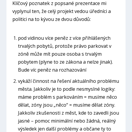
Klíčový poznatek z popsané prezentace mi
vyplynul ten, že celý projekt vedou úředníci a
politici na to kývou ze dvou důvodů:
pod vidinou více peněz z více přihlášených
trvalých pobytů, protože právo parkovat v
zóně může mít pouze osoba s trvalým
pobytem (plyne to ze zákona a nelze jinak).
Bude víc peněz na rozhazování
vykáží činnost na řešení aktuálního problému
města. Jakkoliv je to podle nesmyslné logiky:
máme problém s parkováním = musíme něco
dělat, zóny jsou „něco“ = musíme dělat zóny.
Jakkoliv zkušenosti z měst, kde to zavedli jsou
jasné – pomoc minimální nebo žádná, reálný
výsledek jen další problémy a občane ty to