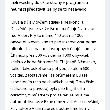
měli všechny důležité strany v programu a
neumí si představit, že by se to nezavedlo.
Kouzla s čísly ovšem zdaleka neskončila.
Dozvěděli jsme se, že Brno má údajně více aut
než Vídeň. Prý tu máme 440 aut na 1000
obyvatel. Nevím, kde to pan inženýr vzal: podle
oficiálních a snadno dostupných údajů máme v
ČR něco přes 500 vozidel na 1000 obyvatel,
kdežto v bohatších zemích EU (např. Německo,
Itálie, Rakousko) se to pohybuje kolem 600
vozidel. Zaostáváme i za průměrem EU (se
započtením těch nejchudších zemí). Toto číslo
(záhadného původu) bylo pro Ing. Bielka
odrazovým můstkem pro závěr, že musíme
automobilismus v Brně omezovat. Asi si nevšiml,
že v takové Vídni napřed postavili mohutný