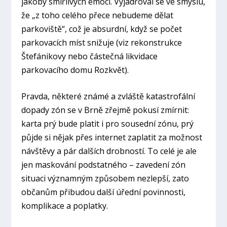
jakoby smířlivých emocí. Vyjadřoval se ve smyslu,
že „z toho celého přece nebudeme dělat
parkoviště“, což je absurdní, když se počet
parkovacích míst snižuje (viz rekonstrukce
Štefánikovy nebo částečná likvidace
parkovacího domu Rozkvět).
Pravda, některé známé a zvláště katastrofální
dopady zón se v Brně zřejmě pokusí zmírnit:
karta prý bude platit i pro sousední zónu, prý
půjde si nějak přes internet zaplatit za možnost
návštěvy a pár dalších drobností. To celé je ale
jen maskování podstatného – zavedení zón
situaci významným způsobem nezlepší, zato
občanům přibudou další úřední povinnosti,
komplikace a poplatky.