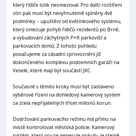
který řidiče tolik neomezoval. Pro další rozšíření
zón pak musí být nevyhnutelně splněny dvě
podmínky – upuštění od květinkového systému,
který omezuje pohyb řidičů-rezidentů po Brně,
a vybudování záchytných P+R parkovišť a
parkovacích domů. Z tohoto pohledu
považujeme za zásadní zprovoznění již
dokončeného komplexu podzemních garáží na
Veselé, které mají být součástí JKC.
Současně s těmito kroky musí být zastaveno
výběrové řízení na dohledový kamerový systém
za zcela nepřijatelných třicet milionů korun.
Dodržování parkovacího režimu má přímo na
místě kontrolovat městská policie. Kamerový
systém, který pouze generuje pokuty, je stejně