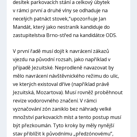
desítek parkovacích stání a celkový úbytek
v rámci první a druhé vlny se odhaduje na
necelých patnáct stovek,“
upozorňuje Jan
Mandát, který jako nestraník kandiduje do
zastupitelstva Brno-střed na kandidátce ODS.
V první řadě musí dojít k navrácení zákazů
vjezdu na původní rozsah, jako například v
případě Jezuitské. Neprodleně navazovat by
mělo navrácení návštěvnického režimu do ulic,
ve kterých existoval dříve (například právě
Jezuitská, Mozartova). Musí rovněž proběhnout
revize vodorovného značení. V rámci
vyznačování zón zaniklo bez náhrady velké
množství parkovacích míst a tento postup musí
být přezkoumán. Tyto kroky by měly nynější
stav přiblížit k původnímu „předzónovému”,