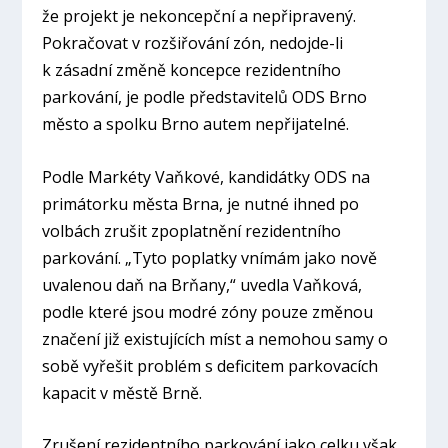
že projekt je nekoncepční a nepřipravený.
Pokračovat v rozšiřování zón, nedojde-li
k zásadní změně koncepce rezidentního
parkování, je podle představitelů ODS Brno
město a spolku Brno autem nepřijatelné.
Podle Markéty Vaňkové, kandidátky ODS na
primátorku města Brna, je nutné ihned po
volbách zrušit zpoplatnění rezidentního
parkování. „
Tyto poplatky vnímám jako nově
uvalenou daň na Brňany,“
uvedla Vaňková,
podle které jsou modré zóny pouze změnou
značení již existujících míst a nemohou samy o
sobě vyřešit problém s deficitem parkovacích
kapacit v městě Brně.
Zrušení rezidentního parkování jako celku však