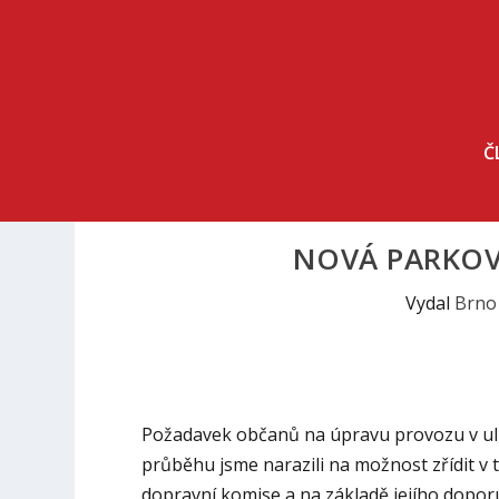
Č
NOVÁ PARKOVA
Vydal
Brno
Požadavek občanů na úpravu provozu v ulici
průběhu jsme narazili na možnost zřídit v t
dopravní komise a na základě jejího dopor