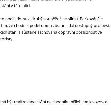
ání v této ulici.
den podél domu a druhý souběžně se silnicí. Parkování je
s tím, že chodník podél domu zůstane dál dostupný pro pěší.
acích stání a zůstane zachována dopravní obslužnost ve
toristy.
e má být realizováno stání na chodníku přilehlém k vozovce.