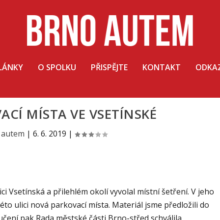
LÁNKY
O SPOLKU
PŘISPĚJTE
KONTAKT
ODKA
CÍ MÍSTA VE VSETÍNSKÉ
 autem
|
6. 6. 2019
|
 Vsetínská a přilehlém okolí vyvolal místní šetření. V jeho
éto ulici nová parkovací místa. Materiál jsme předložili do
učení pak Rada městské části Brno-střed schválila