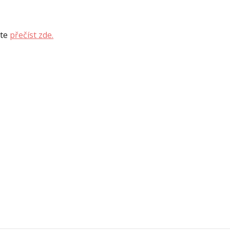
ete
přečíst zde.