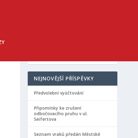
ZY
NEJNOVĚJŠÍ PŘÍSPĚVKY
Předvolební vyúčtování
Připomínky ke zrušení
odbočovacího pruhu v ul.
Seifertova
Seznam vraků předán Městské