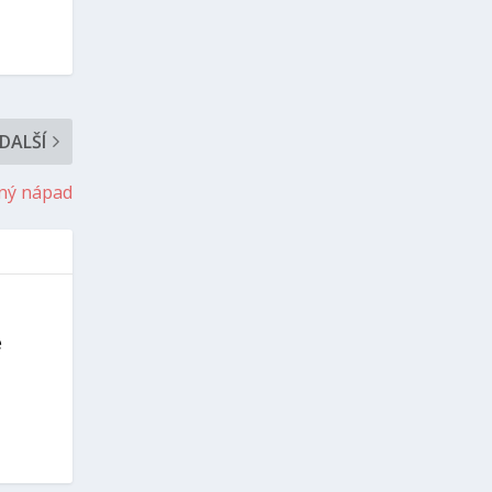
DALŠÍ
tný nápad
é